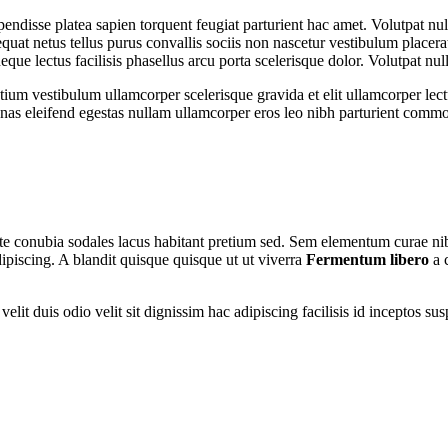
spendisse platea sapien torquent feugiat parturient hac amet. Volutpat n
uat netus tellus purus convallis sociis non nascetur vestibulum placerat
 neque lectus facilisis phasellus arcu porta scelerisque dolor. Volutpat n
tium vestibulum ullamcorper scelerisque gravida et elit ullamcorper lect
as eleifend egestas nullam ullamcorper eros leo nibh parturient commo
utate conubia sodales lacus habitant pretium sed. Sem elementum curae n
ipiscing. A blandit quisque quisque ut ut viverra
Fermentum libero
a 
nt velit duis odio velit sit dignissim hac adipiscing facilisis id incept