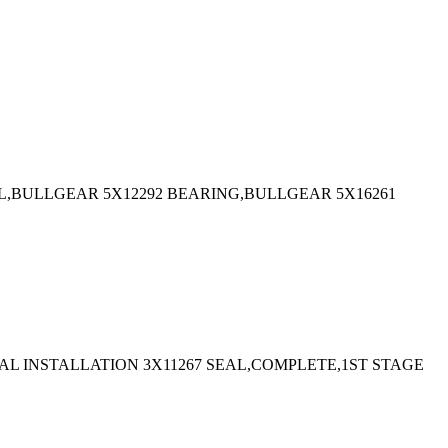
EAL,BULLGEAR 5X12292 BEARING,BULLGEAR 5X16261
EAL INSTALLATION 3X11267 SEAL,COMPLETE,1ST STAGE