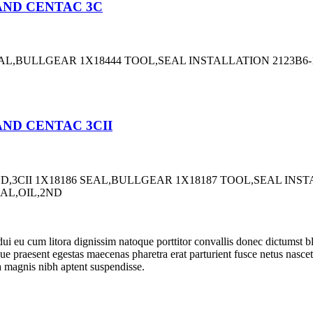
RAND CENTAC 3C
SEAL,BULLGEAR 1X18444 TOOL,SEAL INSTALLATION 2123B
RAND CENTAC 3CII
AND,3CII 1X18186 SEAL,BULLGEAR 1X18187 TOOL,SEAL IN
AL,OIL,2ND
r dui eu cum litora dignissim natoque porttitor convallis donec dictumst
e praesent egestas maecenas pharetra erat parturient fusce netus nascet
 magnis nibh aptent suspendisse.