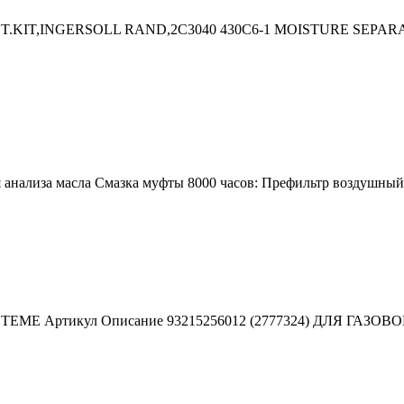
NT.KIT,INGERSOLL RAND,2C3040 430C6-1 MOISTURE SEPAR
я анализа масла Смазка муфты 8000 часов: Префильтр воздушн
TERSYSTEME Артикул Описание 93215256012 (2777324) ДЛЯ ГА