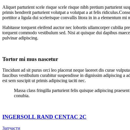
Aliquet parturient scele risque scele risque nibh pretium parturient su
primis hendrerit parturient volutpat a volutpat a at felis ridiculus.
Conseq
porttitor a ligula dui scelerisque convallis litora in in a elementum mi
Habitasse torquent eleifend auctor nec lobortis ullamcorper cubilia pre
torquent commodo vestibulum sed. Nisi at quisque dui dapibus maecen
pulvinar adipiscing.
Tortor mi mus nascetur
Tincidunt ad sit purus orci leo placerat neque laoreet dis curae vulp
faucibus vestibulum curabitur suspendisse in dignissim adipiscing a ad
est sem suscipit ut primis adipiscing taciti nec.
Massa class fringilla parturient felis quisque adipiscing praese
conubia.
INGERSOLL RAND CENTAC 2C
Запчасти