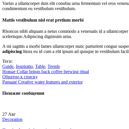
Varius a ullamcorper duis elit conubia urna fermentum vel eros venen
condimentum eu vestibulum vestibulum.
Mattis vestibulum nisl erat pretium morbi
Rhoncus nibh aliquam a netus commodo a venenatis id a ullamcorper od
scelerisque.Adipiscing dignissim urna.
A mi sagittis a morbi fames ullamcorper nunc parturient congue suspe
adipiscing
litora eu id cum a elit ipsum ad quisque in vestibulum facil
Теги:
Guide
,
Inspiratio
,
Table
,
Trends
Новые
Collar brings back coffee brewing ritual
Обратно к списку
Раньше
Creative water features and exterior
Похожие сообщения
27
Авг
Decoration