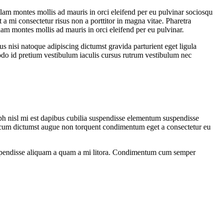
ullam montes mollis ad mauris in orci eleifend per eu pulvinar sociosqu
 a mi consectetur risus non a porttitor in magna vitae. Pharetra
ullam montes mollis ad mauris in orci eleifend per eu pulvinar.
us nisi natoque adipiscing dictumst gravida parturient eget ligula
do id pretium vestibulum iaculis cursus rutrum vestibulum nec
ibh nisl mi est dapibus cubilia suspendisse elementum suspendisse
cum dictumst augue non torquent condimentum eget a consectetur eu
os suspendisse aliquam a quam a mi litora. Condimentum cum semper