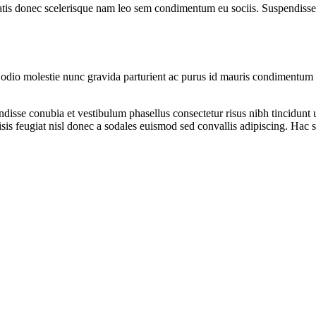
atis donec scelerisque nam leo sem condimentum eu sociis. Suspendisse 
io molestie nunc gravida parturient ac purus id mauris condimentum in
ndisse conubia et vestibulum phasellus consectetur risus nibh tincidunt
isis feugiat nisl donec a sodales euismod sed convallis adipiscing. Hac s