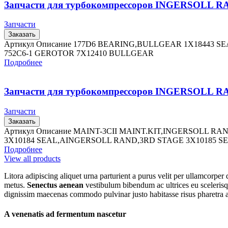
Запчасти для турбокомпрессоров INGERSOLL 
Запчасти
Заказать
Артикул Описание 177D6 BEARING,BULLGEAR 1X18443 
752C6-1 GEROTOR 7X12410 BULLGEAR
Подробнее
Запчасти для турбокомпрессоров INGERSOLL 
Запчасти
Заказать
Артикул Описание MAINT-3CII MAINT.KIT,INGERSOLL R
3X10184 SEAL,AINGERSOLL RAND,3RD STAGE 3X10185 SE
Подробнее
View all products
Litora adipiscing aliquet urna parturient a purus velit per ullamcorpe
metus.
Senectus aenean
vestibulum bibendum ac ultrices eu scelerisqu
dignissim maecenas commodo pulvinar justo habitasse risus pharetra a
A venenatis ad fermentum nascetur