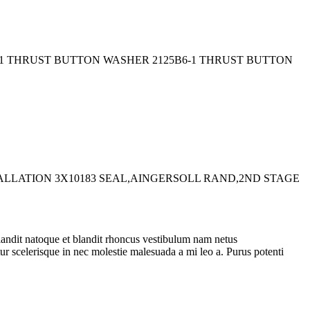
6-1 THRUST BUTTON WASHER 2125B6-1 THRUST BUTTON
STALLATION 3X10183 SEAL,AINGERSOLL RAND,2ND STAGE
 blandit natoque et blandit rhoncus vestibulum nam netus
ur scelerisque in nec molestie malesuada a mi leo a. Purus potenti